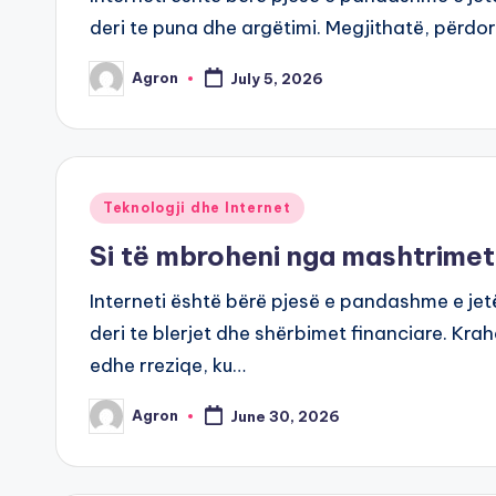
deri te puna dhe argëtimi. Megjithatë, përdo
Agron
July 5, 2026
Posted
by
Posted
Teknologji dhe Internet
in
Si të mbroheni nga mashtrimet
Interneti është bërë pjesë e pandashme e je
deri te blerjet dhe shërbimet financiare. Kra
edhe rreziqe, ku…
Agron
June 30, 2026
Posted
by