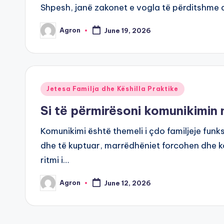
Shpesh, janë zakonet e vogla të përditshme
Agron
June 19, 2026
Posted
by
Posted
Jetesa Familja dhe Këshilla Praktike
in
Si të përmirësoni komunikimin 
Komunikimi është themeli i çdo familjeje funk
dhe të kuptuar, marrëdhëniet forcohen dhe ko
ritmi i…
Agron
June 12, 2026
Posted
by