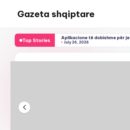
Gazeta shqiptare
Skip
to
content
 lajmet e rreme
Aplikacione të dobishme për jetën e për
Top Stories
July 26, 2026