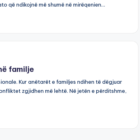
 ato që ndikojnë më shumë në mirëqenien…
në familje
sionale. Kur anëtarët e familjes ndihen të dëgjuar
nfliktet zgjidhen më lehtë. Në jetën e përditshme,