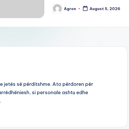
Agron
August 5, 2026
Posted
by
e jetës së përditshme. Ato përdoren për
rrëdhëniesh, si personale ashtu edhe
…