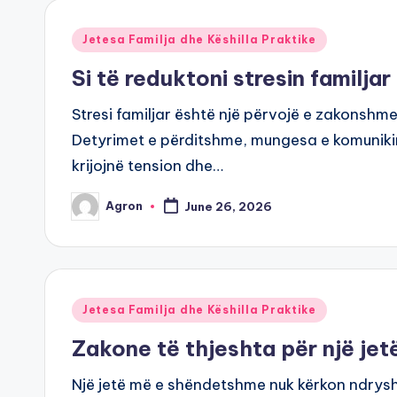
Posted
Jetesa Familja dhe Këshilla Praktike
in
Si të reduktoni stresin familjar
Stresi familjar është një përvojë e zakonshm
Detyrimet e përditshme, mungesa e komuniki
krijojnë tension dhe…
Agron
June 26, 2026
Posted
by
Posted
Jetesa Familja dhe Këshilla Praktike
in
Zakone të thjeshta për një je
Një jetë më e shëndetshme nuk kërkon ndryshim