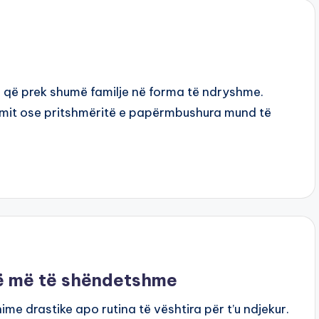
e që prek shumë familje në forma të ndryshme.
mit ose pritshmëritë e papërmbushura mund të
të më të shëndetshme
e drastike apo rutina të vështira për t’u ndjekur.