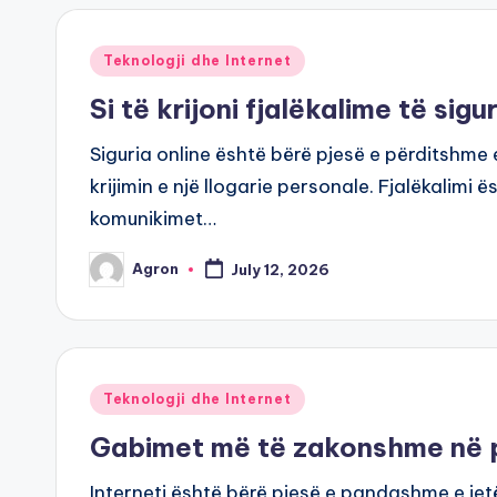
Posted
Teknologji dhe Internet
in
Si të krijoni fjalëkalime të sigu
Siguria online është bërë pjesë e përditshme
krijimin e një llogarie personale. Fjalëkalimi
komunikimet…
Agron
July 12, 2026
Posted
by
Posted
Teknologji dhe Internet
in
Gabimet më të zakonshme në pë
Interneti është bërë pjesë e pandashme e je