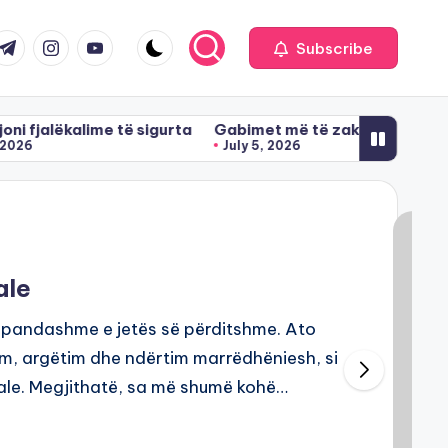
com
r.com
.me
instagram.com
youtube.com
Subscribe
kalime të sigurta
Gabimet më të zakonshme në përdorimin 
July 5, 2026
ale
 e pandashme e jetës së përditshme. Ato
m, argëtim dhe ndërtim marrëdhëniesh, si
ale. Megjithatë, sa më shumë kohë…