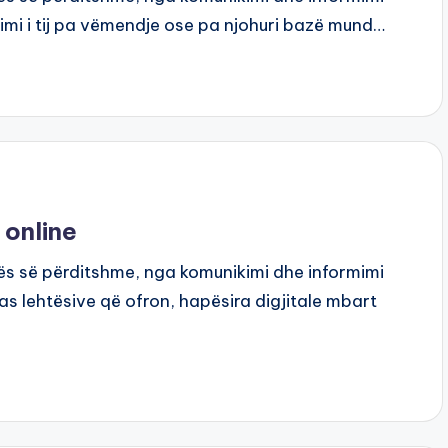
rimi i tij pa vëmendje ose pa njohuri bazë mund…
 online
tës së përditshme, nga komunikimi dhe informimi
has lehtësive që ofron, hapësira digjitale mbart