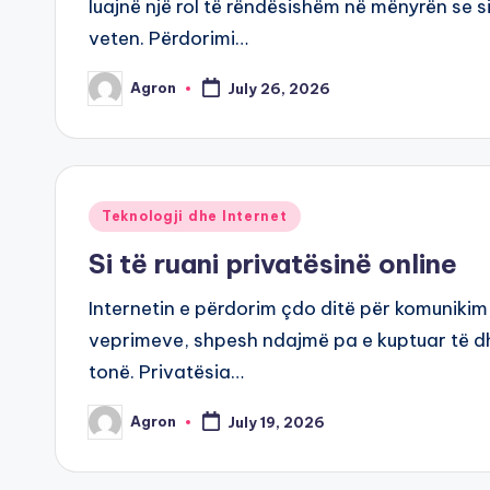
luajnë një rol të rëndësishëm në mënyrën se 
veten. Përdorimi…
Agron
July 26, 2026
Posted
by
Posted
Teknologji dhe Internet
in
Si të ruani privatësinë online
Internetin e përdorim çdo ditë për komunikim
veprimeve, shpesh ndajmë pa e kuptuar të d
tonë. Privatësia…
Agron
July 19, 2026
Posted
by