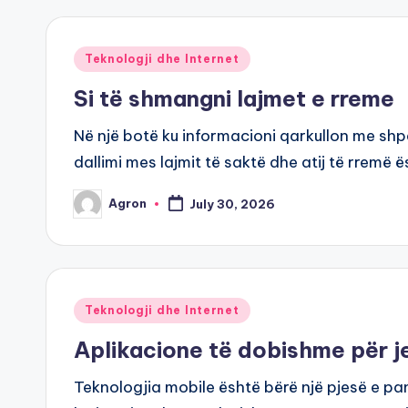
Posted
Teknologji dhe Internet
in
Si të shmangni lajmet e rreme
Në një botë ku informacioni qarkullon me shp
dallimi mes lajmit të saktë dhe atij të rremë ë
Agron
July 30, 2026
Posted
by
Posted
Teknologji dhe Internet
in
Aplikacione të dobishme për j
Teknologjia mobile është bërë një pjesë e p