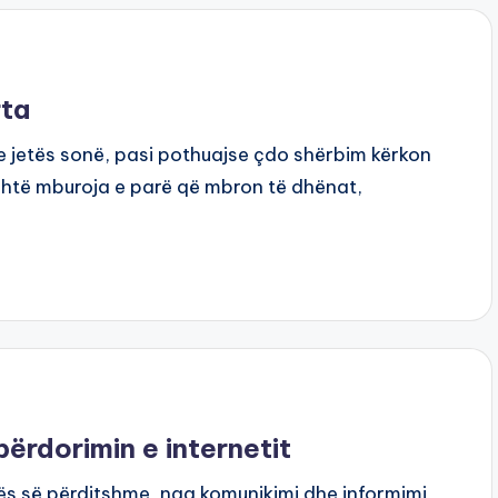
rta
 e jetës sonë, pasi pothuajse çdo shërbim kërkon
 është mburoja e parë që mbron të dhënat,
rdorimin e internetit
tës së përditshme, nga komunikimi dhe informimi