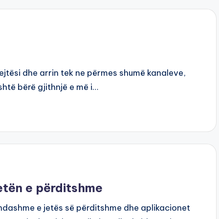
ejtësi dhe arrin tek ne përmes shumë kanaleve,
shtë bërë gjithnjë e më i…
etën e përditshme
andashme e jetës së përditshme dhe aplikacionet