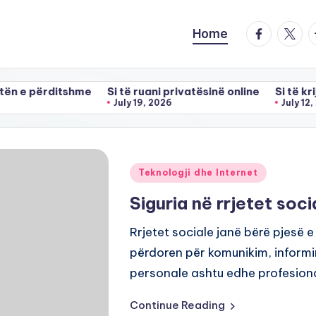
facebook.
twitte
t
Home
ditshme
Si të ruani privatësinë online
Si të krijoni fjalë
July 19, 2026
July 12, 2026
Posted
Teknologji dhe Internet
in
Siguria në rrjetet soci
Rrjetet sociale janë bërë pjesë
përdoren për komunikim, informi
personale ashtu edhe profesion
Continue Reading