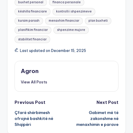
buxhet personal
financa personale
këshilla financiare
kontrolli i shpenzimeve
kursim parash
menaxhim financiar
plan buxheti
planifikim financiar
shpenzime mujore
stabilitet financiar
Last updated on December 15, 2025
Agron
View All Posts
Post
Previous Post
Next Post
Çfarë shërbimesh
Gabimet më të
navigation
ofrojnë bashkitë në
zakonshme në
Shqipëri
menaxhimin e parave