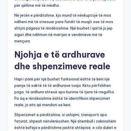
për qëllime më të mëdha.
Në jetën e përditshme, kjo mund të nënkuptojë të mos
ndiheni më të stresuar para fundit të muajit ose të mos
shtyni pagesa të rëndësishme. Një buxhet i qartë ju jep
siguri dhe ndihmon në marrjen e vendimeve më të
mençura.
Njohja e të ardhurave
dhe shpenzimeve reale
Hapi i parë për një buxhet funksional është të keni një
pamje të saktë të të ardhurave tuaja. Këtu përfshihen
paga, të ardhura shtesë apo burime të tjera të rregullta.
Po aq e rëndësishme është të identifikoni shpenzimet
reale, jo ato që mendoni se keni.
Shpenzimet e përditshme, si ushqimi, transporti apo
faturat, shpesh nënvlerësohen. Një shembull i zakonshëm
është kafeja e përditshme jashtë shtëpisë, e cila duket e