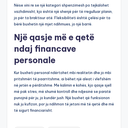
Nëse vini re se një kategori shpenzimesh po tejkalohet
vazhdimisht, kjo është një shenjë për të rregulluar planin,
jo për ta braktisur atë. Fleksibiliteti është çelësi për ta
bërë buxhetin një mjet ndihmues, jo një barrë.
Një qasje më e qetë
ndaj financave
personale
Kur buxheti personal ndërtohet mbi realitetin dhe jo mbi
pritshmëri të paarritshme, ai bëhet një aleat i vlefshëm
në jetën e përditshme. Me kalimin e kohës, kjo qasje sjell
më pak stres, më shumë kontroll dhe ndjesinë se paratë
punojnë për ju, jo kundër jush. Një buxhet që funksionon
nuk ju kufizon, por ju ndihmon të jetoni më të qetë dhe më
të sigurt financiarisht.
Tags: