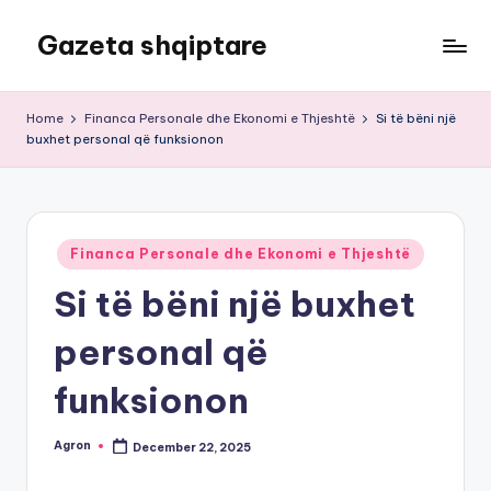
Gazeta shqiptare
Skip
to
content
Home
Financa Personale dhe Ekonomi e Thjeshtë
Si të bëni një
buxhet personal që funksionon
Posted
Financa Personale dhe Ekonomi e Thjeshtë
in
Si të bëni një buxhet
personal që
funksionon
Agron
December 22, 2025
Posted
by