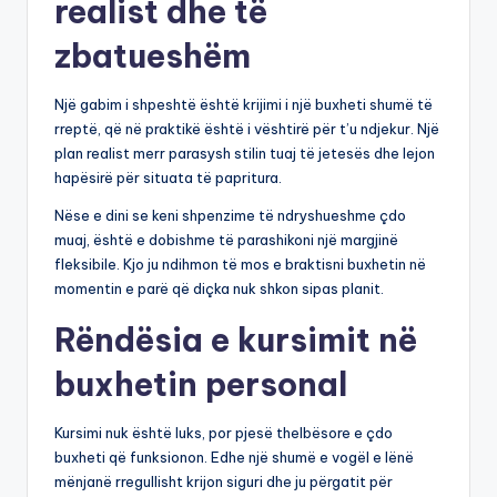
realist dhe të
zbatueshëm
Një gabim i shpeshtë është krijimi i një buxheti shumë të
rreptë, që në praktikë është i vështirë për t’u ndjekur. Një
plan realist merr parasysh stilin tuaj të jetesës dhe lejon
hapësirë për situata të papritura.
Nëse e dini se keni shpenzime të ndryshueshme çdo
muaj, është e dobishme të parashikoni një margjinë
fleksibile. Kjo ju ndihmon të mos e braktisni buxhetin në
momentin e parë që diçka nuk shkon sipas planit.
Rëndësia e kursimit në
buxhetin personal
Kursimi nuk është luks, por pjesë thelbësore e çdo
buxheti që funksionon. Edhe një shumë e vogël e lënë
mënjanë rregullisht krijon siguri dhe ju përgatit për