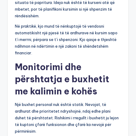
situata të papritura. Ideja nuk është të kurseni atë që
mbetet, por të planifikoni kursimin si një shpenzim të
rëndësishëm.
Në praktikë, kjo mund të nënkuptojë të vendosni
automatikisht një pjesë të të ardhurave në kursim sapo
t’i merrni, përpara se t’i shpenzoni. Kjo qasje e thjeshtë
ndihmon në ndërtimin e një zakoni të shëndetshëm
financiar.
Monitorimi dhe
përshtatja e buxhetit
me kalimin e kohës
Një buxhet personal nuk është statik. Nevojat, të
ardhurat dhe prioritetet ndryshojnë, ndaj edhe plani
duhet të përshtatet. Rishikimi i rregullt i buxhetit ju lejon
të kuptoni çfarë funksionon dhe çfarë ka nevojë për
përmirësim.