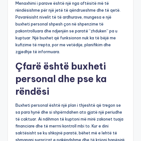
Menaxhimi i parave është një nga aftësitë më të
rëndësishme për një jetë të qëndrueshme dhe të qetë.
Pavarësisht nivelit të të ardhurave, mungesa e një
buxheti personal shpesh çon në shpenzime të
pakontrolluara dhe ndjenjën se paratë “zhduken” pa u
kuptuar. Një buxhet që funksionon nuk ka të bëjë me
kufizime të rrepta, por me vetëdije, planifikim dhe
zgjedhje të informuara.
Çfarë është buxheti
personal dhe pse ka
rëndësi
Buxheti personal është një plan i thjeshtë që tregon se
sa para hynë dhe si shpërndahen ato gjatë një periudhe
të caktuar. Ai ndihmon të kuptoni më mirë zakonet tuaja
financiare dhe të merrni kontroll mbi to. Kur e dini
saktësisht se ku shkojnë paratë, bëhet më e lehtë të
shmangni surprizat e pakëndshme dhe të krijoni hapësirë