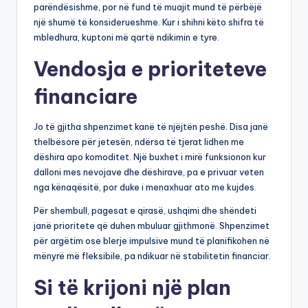
parëndësishme, por në fund të muajit mund të përbëjë
një shumë të konsiderueshme. Kur i shihni këto shifra të
mbledhura, kuptoni më qartë ndikimin e tyre.
Vendosja e prioriteteve
financiare
Jo të gjitha shpenzimet kanë të njëjtën peshë. Disa janë
thelbësore për jetesën, ndërsa të tjerat lidhen me
dëshira apo komoditet. Një buxhet i mirë funksionon kur
dalloni mes nevojave dhe dëshirave, pa e privuar veten
nga kënaqësitë, por duke i menaxhuar ato me kujdes.
Për shembull, pagesat e qirasë, ushqimi dhe shëndeti
janë prioritete që duhen mbuluar gjithmonë. Shpenzimet
për argëtim ose blerje impulsive mund të planifikohen në
mënyrë më fleksibile, pa ndikuar në stabilitetin financiar.
Si të krijoni një plan