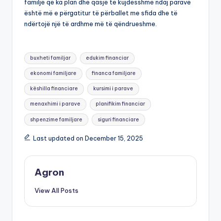
familje që ka plan dhe qasje të kujdesshme ndaj parave
është më e përgatitur të përballet me sfida dhe të
ndërtojë një të ardhme më të qëndrueshme.
Tags:
buxheti familjar
edukim financiar
ekonomi familjare
financa familjare
këshilla financiare
kursimi i parave
menaxhimi i parave
planifikim financiar
shpenzime familjare
siguri financiare
Last updated on December 15, 2025
Agron
View All Posts