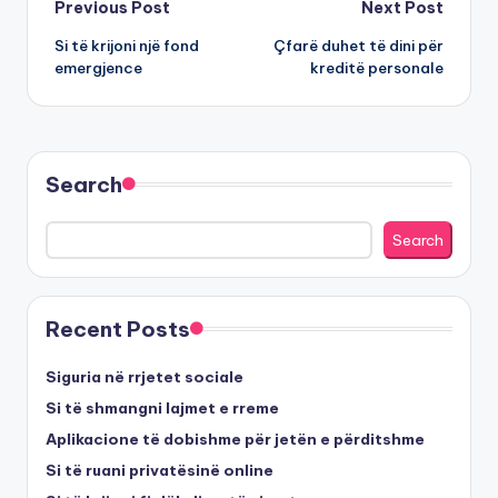
Post
Previous Post
Next Post
Si të krijoni një fond
Çfarë duhet të dini për
navigation
emergjence
kreditë personale
Search
Search
Recent Posts
Siguria në rrjetet sociale
Si të shmangni lajmet e rreme
Aplikacione të dobishme për jetën e përditshme
Si të ruani privatësinë online