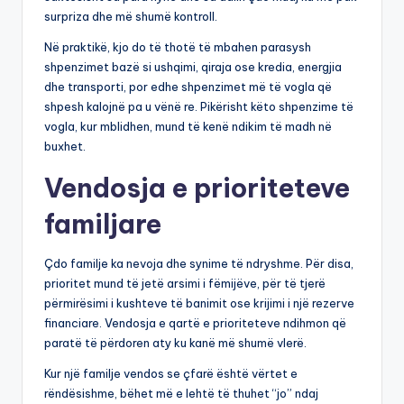
surpriza dhe më shumë kontroll.
Në praktikë, kjo do të thotë të mbahen parasysh
shpenzimet bazë si ushqimi, qiraja ose kredia, energjia
dhe transporti, por edhe shpenzimet më të vogla që
shpesh kalojnë pa u vënë re. Pikërisht këto shpenzime të
vogla, kur mblidhen, mund të kenë ndikim të madh në
buxhet.
Vendosja e prioriteteve
familjare
Çdo familje ka nevoja dhe synime të ndryshme. Për disa,
prioritet mund të jetë arsimi i fëmijëve, për të tjerë
përmirësimi i kushteve të banimit ose krijimi i një rezerve
financiare. Vendosja e qartë e prioriteteve ndihmon që
paratë të përdoren aty ku kanë më shumë vlerë.
Kur një familje vendos se çfarë është vërtet e
rëndësishme, bëhet më e lehtë të thuhet “jo” ndaj