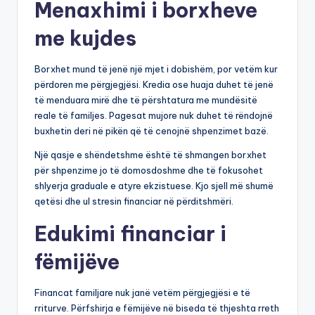
Menaxhimi i borxheve
me kujdes
Borxhet mund të jenë një mjet i dobishëm, por vetëm kur
përdoren me përgjegjësi. Kredia ose huaja duhet të jenë
të menduara mirë dhe të përshtatura me mundësitë
reale të familjes. Pagesat mujore nuk duhet të rëndojnë
buxhetin deri në pikën që të cenojnë shpenzimet bazë.
Një qasje e shëndetshme është të shmangen borxhet
për shpenzime jo të domosdoshme dhe të fokusohet
shlyerja graduale e atyre ekzistuese. Kjo sjell më shumë
qetësi dhe ul stresin financiar në përditshmëri.
Edukimi financiar i
fëmijëve
Financat familjare nuk janë vetëm përgjegjësi e të
rriturve. Përfshirja e fëmijëve në biseda të thjeshta rreth