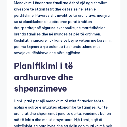
Menaxhimi i financave familjare është një nga shtyllat
kryesore të stabilitetit dhe qetësisë në jetën e
përditshme. Pavarësisht nivelit të të ardhurave, mënyra
se si planifikohen dhe përdoren paratë ndikon
drejtpërdrejt në sigurinë ekonomike, në marrëdhëniet
brenda familjes dhe në mundësitë për të ardhmen.
Këshillat financiare nuk kanë të bëjnë vetëm me kursimin,
por me krijimin e një balance të shëndetshme mes
nevojave, dëshirave dhe përgjegjësive.
Planifikimi i të
ardhurave dhe
shpenzimeve
Hapi i parë për një menaxhim të mirë financiar është
njohja e saktë e situatës ekonomike të familjes. Kur të
ardhurat dhe shpenzimet janë të qarta, vendimet bëhen
më të lehta dhe më të arsyetuara. Një familje që di
saktësisht sa para hynë dhe sa dalin çdo muaj ka më pak