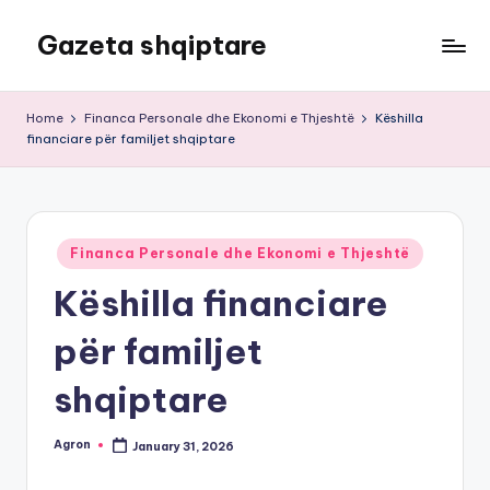
Gazeta shqiptare
Skip
to
content
Home
Financa Personale dhe Ekonomi e Thjeshtë
Këshilla
financiare për familjet shqiptare
Posted
Financa Personale dhe Ekonomi e Thjeshtë
in
Këshilla financiare
për familjet
shqiptare
Agron
January 31, 2026
Posted
by