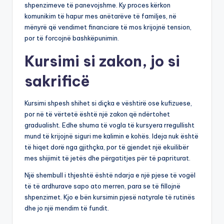
shpenzimeve të panevojshme. Ky proces kërkon
komunikim të hapur mes anëtarëve të familjes, në
mënyrë që vendimet financiare të mos krijojnë tension,
por të forcojnë bashkëpunimin.
Kursimi si zakon, jo si
sakrificë
Kursimi shpesh shihet si diçka e vështirë ose kufizuese,
por në të vërtetë është një zakon që ndërtohet
gradualisht. Edhe shuma të vogla të kursyera rregullisht
mund të krijojnë siguri me kalimin e kohës. Ideja nuk është
të hiqet dorë nga gjithçka, por të gjendet një ekuilibër
mes shijimit të jetës dhe përgatitjes për të papriturat.
Një shembull i thjeshtë është ndarja e një pjese të vogël
të të ardhurave sapo ato merren, para se të fillojnë
shpenzimet. Kjo e bën kursimin pjesë natyrale të rutinës
dhe jo një mendim të fundit.