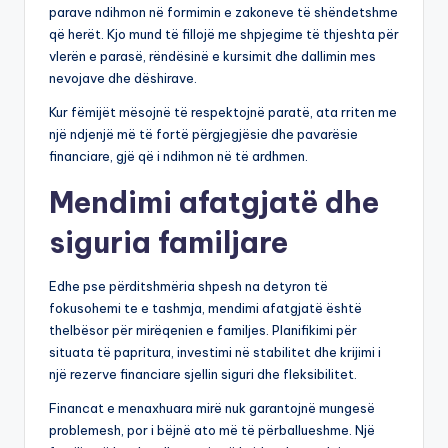
parave ndihmon në formimin e zakoneve të shëndetshme
që herët. Kjo mund të fillojë me shpjegime të thjeshta për
vlerën e parasë, rëndësinë e kursimit dhe dallimin mes
nevojave dhe dëshirave.
Kur fëmijët mësojnë të respektojnë paratë, ata rriten me
një ndjenjë më të fortë përgjegjësie dhe pavarësie
financiare, gjë që i ndihmon në të ardhmen.
Mendimi afatgjatë dhe
siguria familjare
Edhe pse përditshmëria shpesh na detyron të
fokusohemi te e tashmja, mendimi afatgjatë është
thelbësor për mirëqenien e familjes. Planifikimi për
situata të papritura, investimi në stabilitet dhe krijimi i
një rezerve financiare sjellin siguri dhe fleksibilitet.
Financat e menaxhuara mirë nuk garantojnë mungesë
problemesh, por i bëjnë ato më të përballueshme. Një