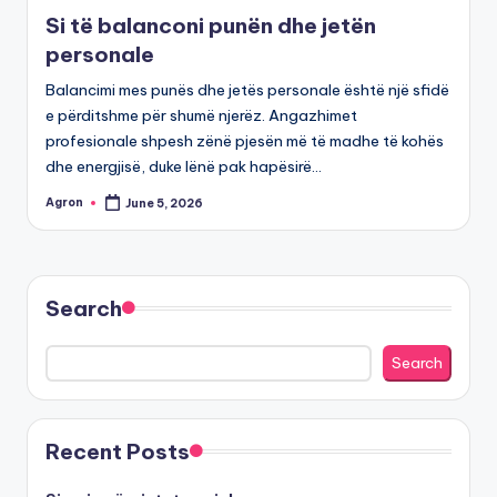
in
Si të balanconi punën dhe jetën
personale
Balancimi mes punës dhe jetës personale është një sfidë
e përditshme për shumë njerëz. Angazhimet
profesionale shpesh zënë pjesën më të madhe të kohës
dhe energjisë, duke lënë pak hapësirë…
Agron
June 5, 2026
Posted
by
Search
Search
Recent Posts