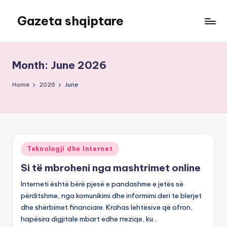
Gazeta shqiptare
Skip
to
content
Month:
June 2026
Home
2026
June
Posted
Teknologji dhe Internet
in
Si të mbroheni nga mashtrimet online
Interneti është bërë pjesë e pandashme e jetës së
përditshme, nga komunikimi dhe informimi deri te blerjet
dhe shërbimet financiare. Krahas lehtësive që ofron,
hapësira digjitale mbart edhe rreziqe, ku…