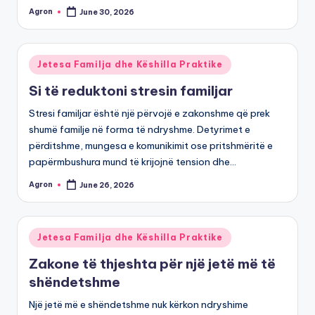
Agron
June 30, 2026
Posted
by
Posted
Jetesa Familja dhe Këshilla Praktike
in
Si të reduktoni stresin familjar
Stresi familjar është një përvojë e zakonshme që prek
shumë familje në forma të ndryshme. Detyrimet e
përditshme, mungesa e komunikimit ose pritshmëritë e
papërmbushura mund të krijojnë tension dhe…
Agron
June 26, 2026
Posted
by
Posted
Jetesa Familja dhe Këshilla Praktike
in
Zakone të thjeshta për një jetë më të
shëndetshme
Një jetë më e shëndetshme nuk kërkon ndryshime