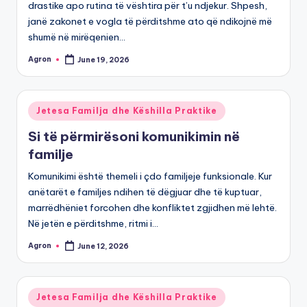
drastike apo rutina të vështira për t’u ndjekur. Shpesh,
janë zakonet e vogla të përditshme ato që ndikojnë më
shumë në mirëqenien…
Agron
June 19, 2026
Posted
by
Posted
Jetesa Familja dhe Këshilla Praktike
in
Si të përmirësoni komunikimin në
familje
Komunikimi është themeli i çdo familjeje funksionale. Kur
anëtarët e familjes ndihen të dëgjuar dhe të kuptuar,
marrëdhëniet forcohen dhe konfliktet zgjidhen më lehtë.
Në jetën e përditshme, ritmi i…
Agron
June 12, 2026
Posted
by
Posted
Jetesa Familja dhe Këshilla Praktike