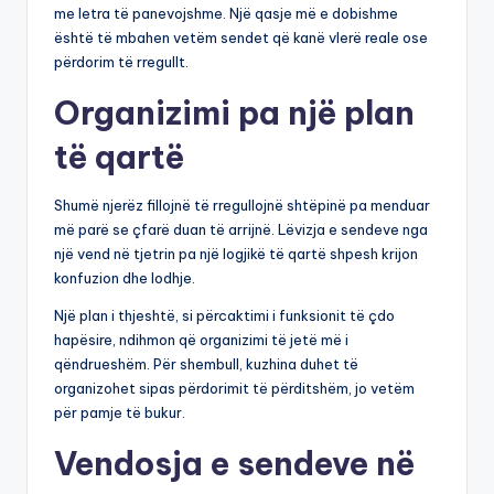
me letra të panevojshme. Një qasje më e dobishme
është të mbahen vetëm sendet që kanë vlerë reale ose
përdorim të rregullt.
Organizimi pa një plan
të qartë
Shumë njerëz fillojnë të rregullojnë shtëpinë pa menduar
më parë se çfarë duan të arrijnë. Lëvizja e sendeve nga
një vend në tjetrin pa një logjikë të qartë shpesh krijon
konfuzion dhe lodhje.
Një plan i thjeshtë, si përcaktimi i funksionit të çdo
hapësire, ndihmon që organizimi të jetë më i
qëndrueshëm. Për shembull, kuzhina duhet të
organizohet sipas përdorimit të përditshëm, jo vetëm
për pamje të bukur.
Vendosja e sendeve në