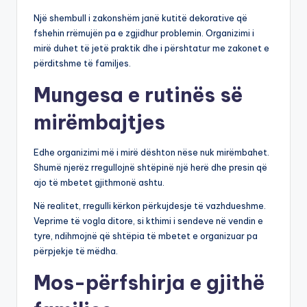
Një shembull i zakonshëm janë kutitë dekorative që
fshehin rrëmujën pa e zgjidhur problemin. Organizimi i
mirë duhet të jetë praktik dhe i përshtatur me zakonet e
përditshme të familjes.
Mungesa e rutinës së
mirëmbajtjes
Edhe organizimi më i mirë dështon nëse nuk mirëmbahet.
Shumë njerëz rregullojnë shtëpinë një herë dhe presin që
ajo të mbetet gjithmonë ashtu.
Në realitet, rregulli kërkon përkujdesje të vazhdueshme.
Veprime të vogla ditore, si kthimi i sendeve në vendin e
tyre, ndihmojnë që shtëpia të mbetet e organizuar pa
përpjekje të mëdha.
Mos-përfshirja e gjithë