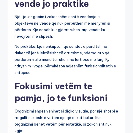
vende jo praktike
Një tjetër gabim i zakonshëm është vendosja e
objekteve në vende që nuk përputhen me mënyrën si
përdoren. Kjo ndodh kur gjërat ruhen larg vendit ku
nevojiten më shpesh.
Në praktikë, kjo nënkupton që sendet e përditshme
duhet të jenë lehtësisht të arritshme, ndërsa ato që
përdoren rrallë mund të ruhen më lart ose më larg. Ky
ndryshim i vogël përmirëson ndjeshëm funksionalitetin e
shtëpisë.
Fokusimi vetëm te
pamja, jo te funksioni
Organizimi shpesh shihet si diçka vizuale, por një shtëpi e
rregullt nuk është vetëm ajo që duket bukur. Kur
organizimi bëhet vetëm për estetikë, ai zakonisht nuk
zgjat.