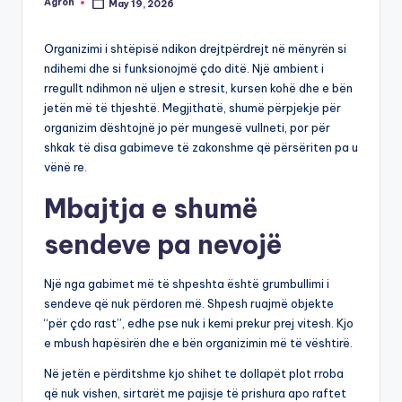
Agron
May 19, 2026
Posted
by
Organizimi i shtëpisë ndikon drejtpërdrejt në mënyrën si
ndihemi dhe si funksionojmë çdo ditë. Një ambient i
rregullt ndihmon në uljen e stresit, kursen kohë dhe e bën
jetën më të thjeshtë. Megjithatë, shumë përpjekje për
organizim dështojnë jo për mungesë vullneti, por për
shkak të disa gabimeve të zakonshme që përsëriten pa u
vënë re.
Mbajtja e shumë
sendeve pa nevojë
Një nga gabimet më të shpeshta është grumbullimi i
sendeve që nuk përdoren më. Shpesh ruajmë objekte
“për çdo rast”, edhe pse nuk i kemi prekur prej vitesh. Kjo
e mbush hapësirën dhe e bën organizimin më të vështirë.
Në jetën e përditshme kjo shihet te dollapët plot rroba
që nuk vishen, sirtarët me pajisje të prishura apo raftet