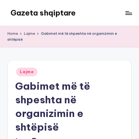
Gazeta shqiptare
Skip
to
content
Home
Lajme
Gabimet më të shpeshta në organizimin e
shtëpisë
Posted
Lajme
in
Gabimet më të
shpeshta në
organizimin e
shtëpisë