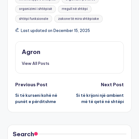
organizimi i shtëpisë
rregull në shtëpi
shtëpi funksionale
zakone të mira shtëpiake
Last updated on December 15, 2025
Agron
View All Posts
Post
Previous Post
Next Post
Si të kurseni kohë në
Si të krijoni një ambient
navigation
punët e përditshme
më të qetë në shtëpi
Search