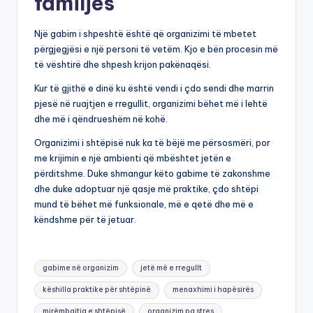
familjes
Një gabim i shpeshtë është që organizimi të mbetet
përgjegjësi e një personi të vetëm. Kjo e bën procesin më
të vështirë dhe shpesh krijon pakënaqësi.
Kur të gjithë e dinë ku është vendi i çdo sendi dhe marrin
pjesë në ruajtjen e rregullit, organizimi bëhet më i lehtë
dhe më i qëndrueshëm në kohë.
Organizimi i shtëpisë nuk ka të bëjë me përsosmëri, por
me krijimin e një ambienti që mbështet jetën e
përditshme. Duke shmangur këto gabime të zakonshme
dhe duke adoptuar një qasje më praktike, çdo shtëpi
mund të bëhet më funksionale, më e qetë dhe më e
këndshme për të jetuar.
Tags:
gabime në organizim
jetë më e rregullt
këshilla praktike për shtëpinë
menaxhimi i hapësirës
mirëmbajtja e shtëpisë
organizim pa stres