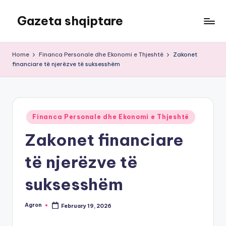
Gazeta shqiptare
Skip
to
content
Home
Financa Personale dhe Ekonomi e Thjeshtë
Zakonet
financiare të njerëzve të suksesshëm
Posted
Financa Personale dhe Ekonomi e Thjeshtë
in
Zakonet financiare
të njerëzve të
suksesshëm
Agron
February 19, 2026
Posted
by