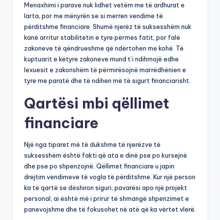
Menaxhimi i parave nuk lidhet vetëm me të ardhurat e
larta, por me mënyrën se si merren vendime të
përditshme financiare. Shumë njerëz të suksesshëm nuk
kanë arritur stabilitetin e tyre përmes fatit, por falë
zakoneve të qëndrueshme që ndërtohen me kohë. Të
kuptuarit e këtyre zakoneve mund t’i ndihmojë edhe
lexuesit e zakonshëm të përmirësojnë marrëdhënien e
tyre me paratë dhe të ndihen më të sigurt financiarisht.
Qartësi mbi qëllimet
financiare
Një nga tiparet më të dukshme të njerëzve të
suksesshëm është fakti që ata e dinë pse po kursejnë
dhe pse po shpenzojnë. Qëllimet financiare u japin
drejtim vendimeve të vogla të përditshme. Kur një person
ka të qartë se dëshiron siguri, pavarësi apo një projekt
personal, ai është më i prirur të shmangë shpenzimet e
panevojshme dhe të fokusohet në atë që ka vërtet vlerë.