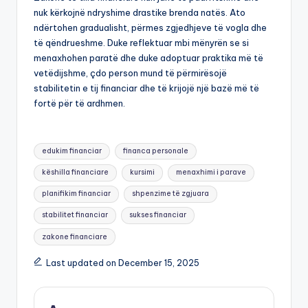
nuk kërkojnë ndryshime drastike brenda natës. Ato
ndërtohen gradualisht, përmes zgjedhjeve të vogla dhe
të qëndrueshme. Duke reflektuar mbi mënyrën se si
menaxhohen paratë dhe duke adoptuar praktika më të
vetëdijshme, çdo person mund të përmirësojë
stabilitetin e tij financiar dhe të krijojë një bazë më të
fortë për të ardhmen.
Tags:
edukim financiar
financa personale
këshilla financiare
kursimi
menaxhimi i parave
planifikim financiar
shpenzime të zgjuara
stabilitet financiar
sukses financiar
zakone financiare
Last updated on December 15, 2025