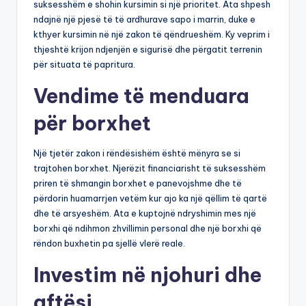
suksesshëm e shohin kursimin si një prioritet. Ata shpesh
ndajnë një pjesë të të ardhurave sapo i marrin, duke e
kthyer kursimin në një zakon të qëndrueshëm. Ky veprim i
thjeshtë krijon ndjenjën e sigurisë dhe përgatit terrenin
për situata të papritura.
Vendime të menduara
për borxhet
Një tjetër zakon i rëndësishëm është mënyra se si
trajtohen borxhet. Njerëzit financiarisht të suksesshëm
priren të shmangin borxhet e panevojshme dhe të
përdorin huamarrjen vetëm kur ajo ka një qëllim të qartë
dhe të arsyeshëm. Ata e kuptojnë ndryshimin mes një
borxhi që ndihmon zhvillimin personal dhe një borxhi që
rëndon buxhetin pa sjellë vlerë reale.
Investim në njohuri dhe
aftësi