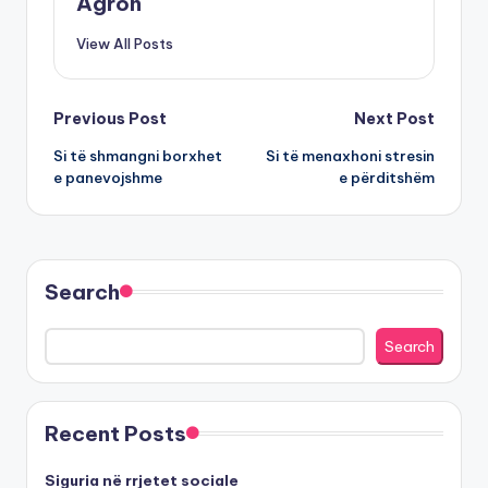
Agron
View All Posts
Post
Previous Post
Next Post
Si të shmangni borxhet
Si të menaxhoni stresin
navigation
e panevojshme
e përditshëm
Search
Search
Recent Posts
Siguria në rrjetet sociale