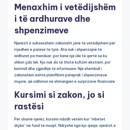
Menaxhim i vetëdijshëm
i të ardhurave dhe
shpenzimeve
Njerëzit e suksesshëm zakonisht janë të vetëdijshëm për
rrjedhën e parave të tyre. Ata nuk i shpenzojnë të
ardhurat pa menduar, por kanë një ide të qartë se ku
shkon çdo lek. Kjo nuk do të thotë kufizim ekstrem, por
kontroll dhe zgjedhje të informuara. Një shembull i
zakonshëm është planifikimi paraprak i shpenzimeve
mujore, që ndihmon në shmangien e surprizave financiare.
Kursimi si zakon, jo si
rastësi
Për shumë njerëz, kursimi ndodh vetëm kur “mbetet
diçka” në fund të muajit. Ndryshe nga kjo qasje, njerëzit e