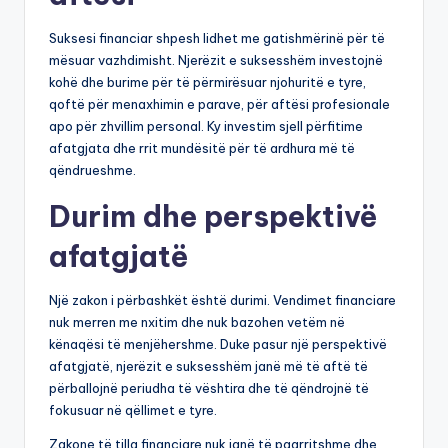
Suksesi financiar shpesh lidhet me gatishmërinë për të
mësuar vazhdimisht. Njerëzit e suksesshëm investojnë
kohë dhe burime për të përmirësuar njohuritë e tyre,
qoftë për menaxhimin e parave, për aftësi profesionale
apo për zhvillim personal. Ky investim sjell përfitime
afatgjata dhe rrit mundësitë për të ardhura më të
qëndrueshme.
Durim dhe perspektivë
afatgjatë
Një zakon i përbashkët është durimi. Vendimet financiare
nuk merren me nxitim dhe nuk bazohen vetëm në
kënaqësi të menjëhershme. Duke pasur një perspektivë
afatgjatë, njerëzit e suksesshëm janë më të aftë të
përballojnë periudha të vështira dhe të qëndrojnë të
fokusuar në qëllimet e tyre.
Zakone të tilla financiare nuk janë të paarritshme dhe