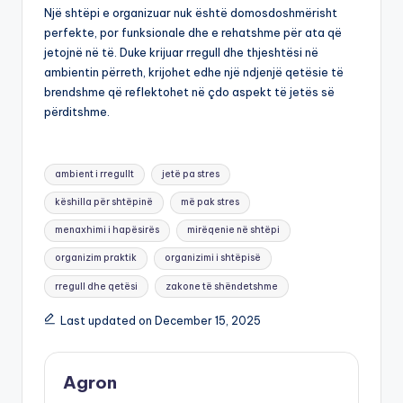
Një shtëpi e organizuar nuk është domosdoshmërisht
perfekte, por funksionale dhe e rehatshme për ata që
jetojnë në të. Duke krijuar rregull dhe thjeshtësi në
ambientin përreth, krijohet edhe një ndjenjë qetësie të
brendshme që reflektohet në çdo aspekt të jetës së
përditshme.
Tags:
ambient i rregullt
jetë pa stres
këshilla për shtëpinë
më pak stres
menaxhimi i hapësirës
mirëqenie në shtëpi
organizim praktik
organizimi i shtëpisë
rregull dhe qetësi
zakone të shëndetshme
Last updated on December 15, 2025
Agron