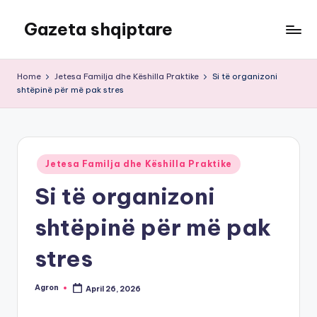
Gazeta shqiptare
Skip
to
content
Home
Jetesa Familja dhe Këshilla Praktike
Si të organizoni
shtëpinë për më pak stres
Posted
Jetesa Familja dhe Këshilla Praktike
in
Si të organizoni
shtëpinë për më pak
stres
Agron
April 26, 2026
Posted
by