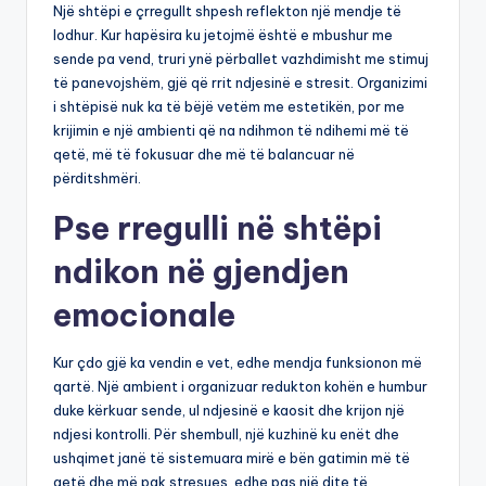
Një shtëpi e çrregullt shpesh reflekton një mendje të
lodhur. Kur hapësira ku jetojmë është e mbushur me
sende pa vend, truri ynë përballet vazhdimisht me stimuj
të panevojshëm, gjë që rrit ndjesinë e stresit. Organizimi
i shtëpisë nuk ka të bëjë vetëm me estetikën, por me
krijimin e një ambienti që na ndihmon të ndihemi më të
qetë, më të fokusuar dhe më të balancuar në
përditshmëri.
Pse rregulli në shtëpi
ndikon në gjendjen
emocionale
Kur çdo gjë ka vendin e vet, edhe mendja funksionon më
qartë. Një ambient i organizuar redukton kohën e humbur
duke kërkuar sende, ul ndjesinë e kaosit dhe krijon një
ndjesi kontrolli. Për shembull, një kuzhinë ku enët dhe
ushqimet janë të sistemuara mirë e bën gatimin më të
qetë dhe më pak stresues, edhe pas një dite të