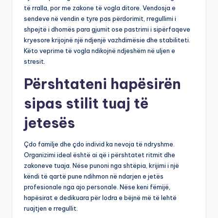
të rralla, por me zakone të vogla ditore. Vendosja e
sendeve në vendin e tyre pas përdorimit, rregullimi i
shpejtë i dhomës para gjumit ose pastrimi i sipërfaqeve
kryesore krijojnë një ndjenjë vazhdimësie dhe stabiliteti.
Këto veprime të vogla ndikojnë ndjeshëm në uljen e
stresit.
Përshtateni hapësirën
sipas stilit tuaj të
jetesës
Çdo familje dhe çdo individ ka nevoja të ndryshme.
Organizimi ideal është ai që i përshtatet ritmit dhe
zakoneve tuaja. Nëse punoni nga shtëpia, krijimi i një
këndi të qartë pune ndihmon në ndarjen e jetës
profesionale nga ajo personale. Nëse keni fëmijë,
hapësirat e dedikuara për lodra e bëjnë më të lehtë
ruajtjen e rregullit.