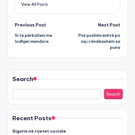
View All Posts
Post
Previous Post
Next Post
Si të përballeni me
Pse pushimi është po
navigation
lodhjen mendore
aq i rëndësishëm sa
puna
Search
Search
Recent Posts
Siguria në rrjetet sociale