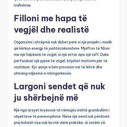
lodhshme.
Filloni me hapa të
vegjël dhe realistë
Organizimi i shtëpisë nuk duhet parë si një projekt i madh
që kërkon energji të jashtëzakonshme. Mjafton të filloni
me një hapësirë të vogël, si një sirtar apo një raft. Duke
përfunduar një pjesë të vogël, krijohet motivimi për të
vazhduar. Kjo qasje e bën procesin më të lehtë dhe
shmang ndjesinë e mbingarkesës.
Largoni sendet që nuk
ju shërbejnë më
Një nga arsyet kryesore të rrëmujës është grumbullimi i
objekteve të panevojshme. Nëse një send nuk përdoret
prej kohësh ose nuk ka më vlerë praktike, ai vetëm zë