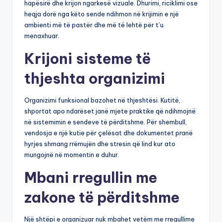
hapësirë dhe krijon ngarkesë vizuale. Dhurimi, riciklimi ose
heqja dorë nga këto sende ndihmon në krijimin e një
ambienti më të pastër dhe më të lehtë për t’u
menaxhuar.
Krijoni sisteme të
thjeshta organizimi
Organizimi funksional bazohet në thjeshtësi. Kutitë,
shportat apo ndarëset janë mjete praktike që ndihmojnë
në sistemimin e sendeve të përditshme. Për shembull,
vendosja e një kutie për çelësat dhe dokumentet pranë
hyrjes shmang rrëmujën dhe stresin që lind kur ato
mungojnë në momentin e duhur.
Mbani rregullin me
zakone të përditshme
Një shtëpi e organizuar nuk mbahet vetëm me rregullime