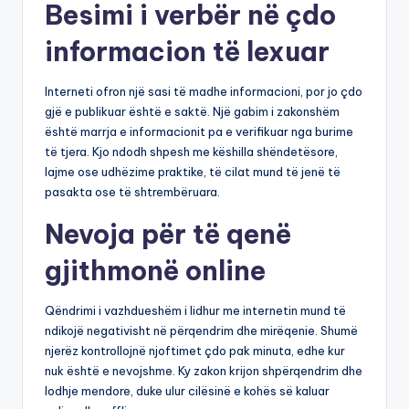
Besimi i verbër në çdo
informacion të lexuar
Interneti ofron një sasi të madhe informacioni, por jo çdo
gjë e publikuar është e saktë. Një gabim i zakonshëm
është marrja e informacionit pa e verifikuar nga burime
të tjera. Kjo ndodh shpesh me këshilla shëndetësore,
lajme ose udhëzime praktike, të cilat mund të jenë të
pasakta ose të shtrembëruara.
Nevoja për të qenë
gjithmonë online
Qëndrimi i vazhdueshëm i lidhur me internetin mund të
ndikojë negativisht në përqendrim dhe mirëqenie. Shumë
njerëz kontrollojnë njoftimet çdo pak minuta, edhe kur
nuk është e nevojshme. Ky zakon krijon shpërqendrim dhe
lodhje mendore, duke ulur cilësinë e kohës së kaluar