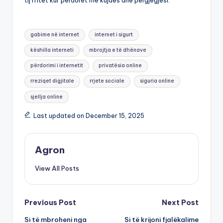
tij rritet kur përdoret me kujdes dhe përgjegjësi.
Tags:
gabime në internet
internet i sigurt
këshilla interneti
mbrojtja e të dhënave
përdorimi i internetit
privatësia online
rreziqet digjitale
rrjete sociale
siguria online
sjellja online
Last updated on December 15, 2025
Agron
View All Posts
Post
Previous Post
Next Post
Si të mbroheni nga
Si të krijoni fjalëkalime