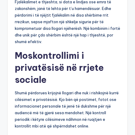
Fjalëkalimet e thjeshta, si data e lindjes ose emra të
zakonshëm, janë të lehta për t’u hamendësuar. Edhe
përdorimi i të njëjtit fjalëkalim në disa shërbime rrit
rrezikun, sepse mjafton një shkelje sigurie për të
komprometuar disa llogari njëherësh. Një kombinim i fortë
dhe unik për çdo shërbim është një hap i thjeshtë, por
shumë efektiv.
Moskontrollimi i
privatësisë në rrjete
sociale
Shumë përdorues krijojnë llogari dhe nuk i rishikojnë kurrë
cilësimet e privatësisë. Kjo bën që postimet, fotot ose
informacionet personale të jenë të dukshme për një
audiencë më të gjerë sesa mendohet. Një kontroll
periodik i këtyre cilësimeve ndihmon në ruajtjen e
kontrollit mbi atë që shpërndahet online.