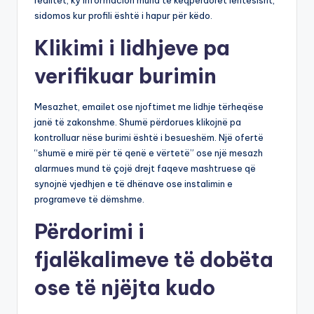
realitet, ky informacion mund të keqpërdoret lehtësisht,
sidomos kur profili është i hapur për këdo.
Klikimi i lidhjeve pa
verifikuar burimin
Mesazhet, emailet ose njoftimet me lidhje tërheqëse
janë të zakonshme. Shumë përdorues klikojnë pa
kontrolluar nëse burimi është i besueshëm. Një ofertë
“shumë e mirë për të qenë e vërtetë” ose një mesazh
alarmues mund të çojë drejt faqeve mashtruese që
synojnë vjedhjen e të dhënave ose instalimin e
programeve të dëmshme.
Përdorimi i
fjalëkalimeve të dobëta
ose të njëjta kudo