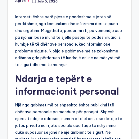
Agron
July 5, 2026
Posted
by
Interneti është bërë pjesë e pandashme e jetës së
përditshme, nga komunikimi dhe informimi deri te puna
dhe argëtimi. Megjithatë, përdorimi i tij pa vëmendje ose
pa njohuri bazë mund të sjellë pasoja të padëshiruara, si
humbje të të dhënave personale, keqinformim ose
probleme sigurie. Njohja e gabimeve më të zakonshme
ndihmon çdo përdorues të lundrojë online në mënyrë më
të sigurt dhe më të mençur.
Ndarja e tepërt e
informacionit personal
Një nga gabimet më të shpeshta është publikimi i të
dhënave personale pa menduar për pasojat. Shpesh
njerëzit ndajnë adresën, numrin e telefonit ose detaje të
jetës private në rrjete sociale apo faqe të ndryshme,
duke supozuar se janë në një ambient të sigurt. Në