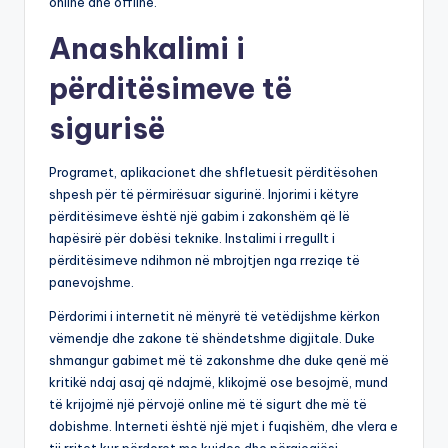
online dhe offline.
Anashkalimi i
përditësimeve të
sigurisë
Programet, aplikacionet dhe shfletuesit përditësohen
shpesh për të përmirësuar sigurinë. Injorimi i këtyre
përditësimeve është një gabim i zakonshëm që lë
hapësirë për dobësi teknike. Instalimi i rregullt i
përditësimeve ndihmon në mbrojtjen nga rreziqe të
panevojshme.
Përdorimi i internetit në mënyrë të vetëdijshme kërkon
vëmendje dhe zakone të shëndetshme digjitale. Duke
shmangur gabimet më të zakonshme dhe duke qenë më
kritikë ndaj asaj që ndajmë, klikojmë ose besojmë, mund
të krijojmë një përvojë online më të sigurt dhe më të
dobishme. Interneti është një mjet i fuqishëm, dhe vlera e