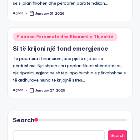
se si planifikohen dhe përdoren paratë ndikon…
Agron
January 31, 2026
Posted
by
Posted
Financa Personale dhe Ekonomi e Thjeshtë
in
Si të krijoni një fond emergjence
Të papriturat financiare janë pjesë e jetës së
përditshme. Një shpenzim i paplanifikuar shëndetësor,
një riparim urgjent në shtëpi apo humbja e përkohshme e
të ardhurave mund të krijojnë stres…
Agron
January 27, 2026
Posted
by
Search
Search