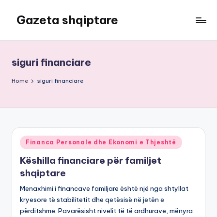
Gazeta shqiptare
Skip
to
content
siguri financiare
Home
siguri financiare
Posted
Financa Personale dhe Ekonomi e Thjeshtë
in
Këshilla financiare për familjet
shqiptare
Menaxhimi i financave familjare është një nga shtyllat
kryesore të stabilitetit dhe qetësisë në jetën e
përditshme. Pavarësisht nivelit të të ardhurave, mënyra