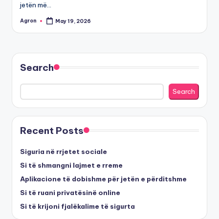
jetën më…
Agron
May 19, 2026
Posted
by
Search
Search
Recent Posts
Siguria në rrjetet sociale
Si të shmangni lajmet e rreme
Aplikacione të dobishme për jetën e përditshme
Si të ruani privatësinë online
Si të krijoni fjalëkalime të sigurta