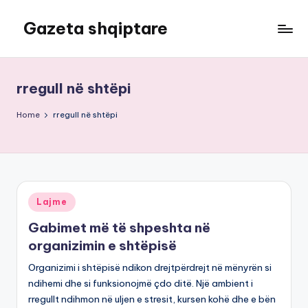
Gazeta shqiptare
Skip
to
content
rregull në shtëpi
Home
rregull në shtëpi
Posted
Lajme
in
Gabimet më të shpeshta në
organizimin e shtëpisë
Organizimi i shtëpisë ndikon drejtpërdrejt në mënyrën si
ndihemi dhe si funksionojmë çdo ditë. Një ambient i
rregullt ndihmon në uljen e stresit, kursen kohë dhe e bën