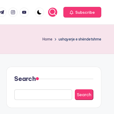
com
r.com
.me
instagram.com
youtube.com
Subscribe
Home
ushqyerje e shëndetshme
Search
Search