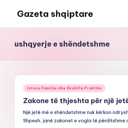
Gazeta shqiptare
Skip
to
content
ushqyerje e shëndetshme
Posted
Jetesa Familja dhe Këshilla Praktike
in
Zakone të thjeshta për një je
Një jetë më e shëndetshme nuk kërkon ndryshim
Shpesh, janë zakonet e vogla të përditshme