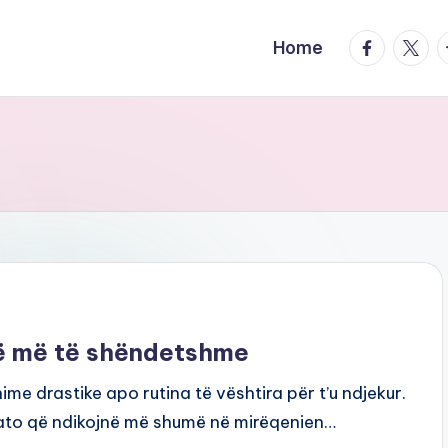
facebook.
twitte
t
Home
të më të shëndetshme
e drastike apo rutina të vështira për t’u ndjekur.
 ato që ndikojnë më shumë në mirëqenien…