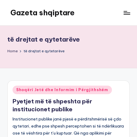
Gazeta shqiptare
Skip
to
content
të drejtat e qytetarëve
Home
të drejtat e qytetarëve
Posted
Shoqëri Jetë dhe Informim i Përgjithshëm
in
Pyetjet më të shpeshta për
institucionet publike
Institucionet publike janë pjesë e përditshmërisë së çdo
qytetari, edhe pse shpesh perceptohen si të ndërlikuara
ose të vështira për t’u kuptuar. Që nga aplikimi për