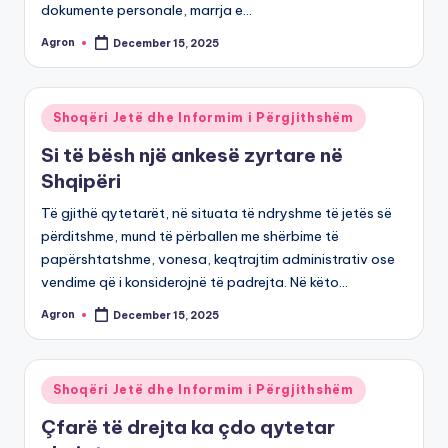
dokumente personale, marrja e…
Agron
December 15, 2025
Posted
by
Posted
Shoqëri Jetë dhe Informim i Përgjithshëm
in
Si të bësh një ankesë zyrtare në
Shqipëri
Të gjithë qytetarët, në situata të ndryshme të jetës së
përditshme, mund të përballen me shërbime të
papërshtatshme, vonesa, keqtrajtim administrativ ose
vendime që i konsiderojnë të padrejta. Në këto…
Agron
December 15, 2025
Posted
by
Posted
Shoqëri Jetë dhe Informim i Përgjithshëm
in
Çfarë të drejta ka çdo qytetar