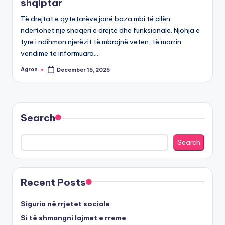
shqiptar
Të drejtat e qytetarëve janë baza mbi të cilën
ndërtohet një shoqëri e drejtë dhe funksionale. Njohja e
tyre i ndihmon njerëzit të mbrojnë veten, të marrin
vendime të informuara…
Agron
December 15, 2025
Posted
by
Search
Search
Recent Posts
Siguria në rrjetet sociale
Si të shmangni lajmet e rreme