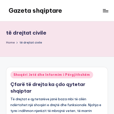
Gazeta shqiptare
Skip
to
content
të drejtat civile
Home
të drejtat civile
Posted
Shoqëri Jetë dhe Informim i Përgjithshëm
in
Çfarë të drejta ka çdo qytetar
shqiptar
Të drejtat e qytetarëve janë baza mbi të cilën
ndërtohet një shoqëri e drejtë dhe funksionale. Njohja e
tyre i ndihmon njerëzit të mbrojnë veten, të marrin