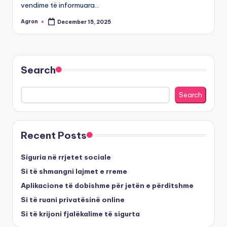
vendime të informuara…
Agron
December 15, 2025
Posted
by
Search
Search
Recent Posts
Siguria në rrjetet sociale
Si të shmangni lajmet e rreme
Aplikacione të dobishme për jetën e përditshme
Si të ruani privatësinë online
Si të krijoni fjalëkalime të sigurta