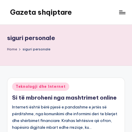
Gazeta shqiptare
Skip
to
content
siguri personale
Home
siguri personale
Posted
Teknologji dhe Internet
in
Si të mbroheni nga mashtrimet online
Interneti është bërë pjesë e pandashme e jetës së
përditshme, nga komunikimi dhe informimi deri te blerjet
dhe shërbimet financiare. Krahas lehtësive që ofron,
hapësira digjitale mbart edhe rreziqe, ku…