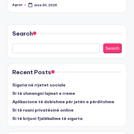
Agron
June 30, 2026
Posted
by
Search
Search
Recent Posts
Siguria në rrjetet sociale
Si të shmangni lajmet e rreme
Aplikacione të dobishme për jetën e përditshme
Si të ruani privatësinë online
Si të krijoni fjalëkalime të sigurta