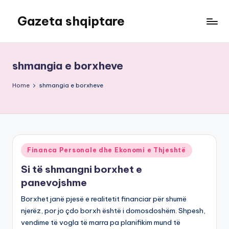
Gazeta shqiptare
Skip
to
content
shmangia e borxheve
Home
shmangia e borxheve
Posted
Financa Personale dhe Ekonomi e Thjeshtë
in
Si të shmangni borxhet e
panevojshme
Borxhet janë pjesë e realitetit financiar për shumë
njerëz, por jo çdo borxh është i domosdoshëm. Shpesh,
vendime të vogla të marra pa planifikim mund të