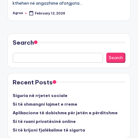
kthehen në angazhime afatgjata…
Agron
February 12, 2026
Posted
by
Search
Search
Recent Posts
Siguria në rrjetet sociale
Si të shmangni lajmet e rreme
Aplikacione të dobishme për jetën e përditshme
Si të ruani privatësinë online
Si të krijoni fjalëkalime të sigurta