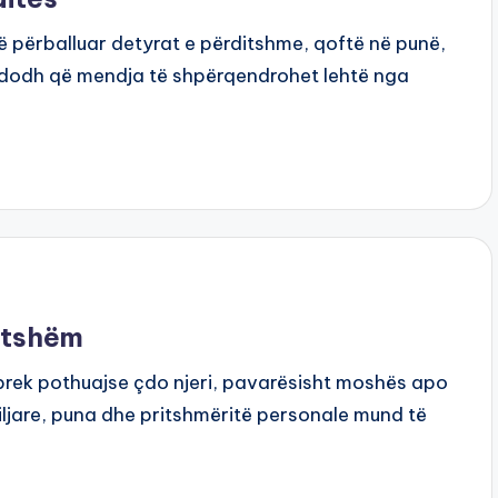
të përballuar detyrat e përditshme, qoftë në punë,
ndodh që mendja të shpërqendrohet lehtë nga
ditshëm
 prek pothuajse çdo njeri, pavarësisht moshës apo
amiljare, puna dhe pritshmëritë personale mund të