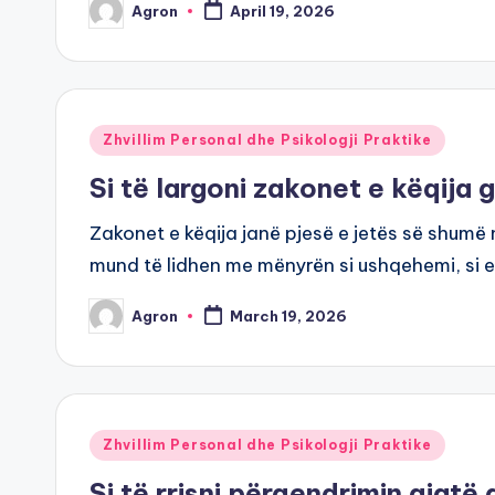
Agron
April 19, 2026
Posted
by
Posted
Zhvillim Personal dhe Psikologji Praktike
in
Si të largoni zakonet e këqija 
Zakonet e këqija janë pjesë e jetës së shumë 
mund të lidhen me mënyrën si ushqehemi, si
Agron
March 19, 2026
Posted
by
Posted
Zhvillim Personal dhe Psikologji Praktike
in
Si të rrisni përqendrimin gjatë 