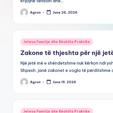
krijojnë tension dhe…
Agron
June 26, 2026
Posted
by
Posted
Jetesa Familja dhe Këshilla Praktike
in
Zakone të thjeshta për një je
Një jetë më e shëndetshme nuk kërkon ndryshim
Shpesh, janë zakonet e vogla të përditshme
Agron
June 19, 2026
Posted
by
Posted
Jetesa Familja dhe Këshilla Praktike