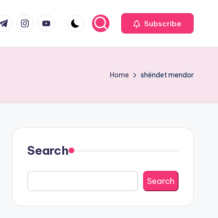
com
r.com
.me
instagram.com
youtube.com
Subscribe
Home
shëndet mendor
Search
Search