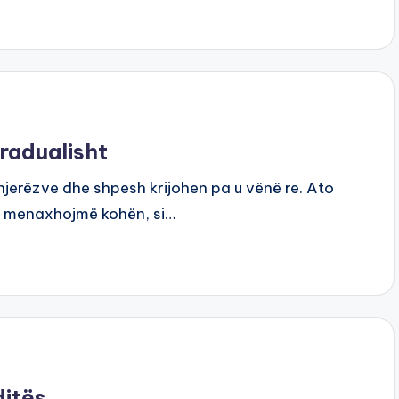
gradualisht
njerëzve dhe shpesh krijohen pa u vënë re. Ato
 e menaxhojmë kohën, si…
ditës