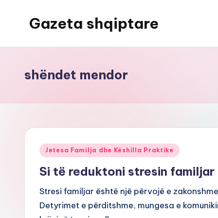
Gazeta shqiptare
Skip
to
content
shëndet mendor
Posted
Jetesa Familja dhe Këshilla Praktike
in
Si të reduktoni stresin familjar
Stresi familjar është një përvojë e zakonshm
Detyrimet e përditshme, mungesa e komuniki