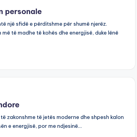
ën personale
ë një sfidë e përditshme për shumë njerëz.
 më të madhe të kohës dhe energjisë, duke lënë
endore
 të zakonshme të jetës moderne dhe shpesh kalon
sën e energjisë, por me ndjesinë…