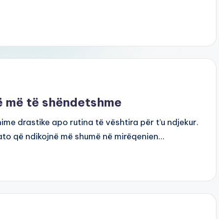
të më të shëndetshme
e drastike apo rutina të vështira për t’u ndjekur.
 ato që ndikojnë më shumë në mirëqenien…