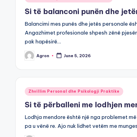
in
Si të balanconi punën dhe jet
Balancimi mes punës dhe jetës personale ësht
Angazhimet profesionale shpesh zënë pjesën
pak hapësirë…
Agron
June 5, 2026
Posted
by
Posted
Zhvillim Personal dhe Psikologji Praktike
in
Si të përballeni me lodhjen m
Lodhja mendore është një nga problemet më
pa u vënë re. Ajo nuk lidhet vetëm me munge