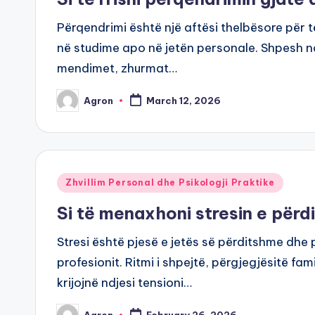
Përqendrimi është një aftësi thelbësore për 
në studime apo në jetën personale. Shpesh 
mendimet, zhurmat…
Agron
March 12, 2026
Posted
by
Posted
Zhvillim Personal dhe Psikologji Praktike
in
Si të menaxhoni stresin e për
Stresi është pjesë e jetës së përditshme dhe
profesionit. Ritmi i shpejtë, përgjegjësitë f
krijojnë ndjesi tensioni…
Agron