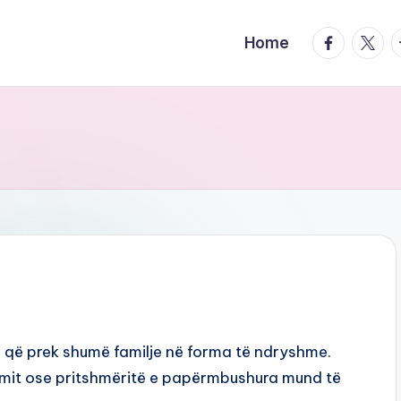
facebook.
twitte
t
Home
e që prek shumë familje në forma të ndryshme.
mit ose pritshmëritë e papërmbushura mund të