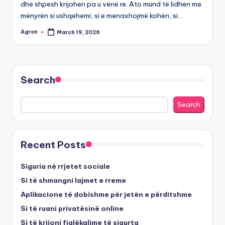
dhe shpesh krijohen pa u vënë re. Ato mund të lidhen me
mënyrën si ushqehemi, si e menaxhojmë kohën, si…
Agron
March 19, 2026
Posted
by
Search
Search
Recent Posts
Siguria në rrjetet sociale
Si të shmangni lajmet e rreme
Aplikacione të dobishme për jetën e përditshme
Si të ruani privatësinë online
Si të krijoni fjalëkalime të sigurta