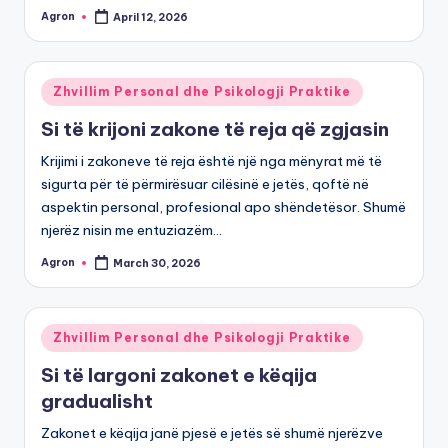
Agron
April 12, 2026
Posted
by
Posted
Zhvillim Personal dhe Psikologji Praktike
in
Si të krijoni zakone të reja që zgjasin
Krijimi i zakoneve të reja është një nga mënyrat më të
sigurta për të përmirësuar cilësinë e jetës, qoftë në
aspektin personal, profesional apo shëndetësor. Shumë
njerëz nisin me entuziazëm…
Agron
March 30, 2026
Posted
by
Posted
Zhvillim Personal dhe Psikologji Praktike
in
Si të largoni zakonet e këqija
gradualisht
Zakonet e këqija janë pjesë e jetës së shumë njerëzve