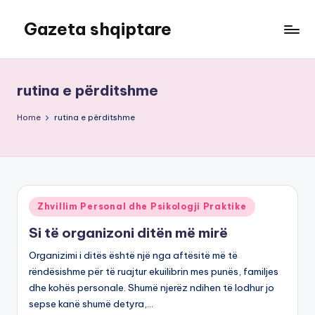
Gazeta shqiptare
Skip
to
content
rutina e përditshme
Home
rutina e përditshme
Posted
Zhvillim Personal dhe Psikologji Praktike
in
Si të organizoni ditën më mirë
Organizimi i ditës është një nga aftësitë më të
rëndësishme për të ruajtur ekuilibrin mes punës, familjes
dhe kohës personale. Shumë njerëz ndihen të lodhur jo
sepse kanë shumë detyra,…