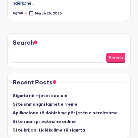
ndërkohë…
Agron
March 26, 2026
Posted
by
Search
Search
Recent Posts
Siguria në rrjetet sociale
Si të shmangni lajmet e rreme
Aplikacione të dobishme për jetën e përditshme
Si të ruani privatësinë online
Si të krijoni fjalëkalime të sigurta