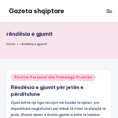
Gazeta shqiptare
Skip
to
content
rëndësia e gjumit
Home
rëndësia e gjumit
Posted
Zhvillim Personal dhe Psikologji Praktike
in
Rëndësia e gjumit për jetën e
përditshme
Gjumi është një nga nevojat më bazike të njeriut, por
shpeshherë neglizhohet për shkak të ritmit të shpejtë të
jetës. Shumë njerëz e shohin gjumin si kohë të humbur,