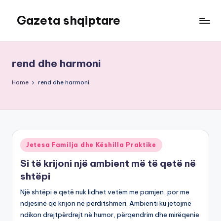
Gazeta shqiptare
Skip
to
content
rend dhe harmoni
Home
rend dhe harmoni
Posted
Jetesa Familja dhe Këshilla Praktike
in
Si të krijoni një ambient më të qetë në
shtëpi
Një shtëpi e qetë nuk lidhet vetëm me pamjen, por me
ndjesinë që krijon në përditshmëri. Ambienti ku jetojmë
ndikon drejtpërdrejt në humor, përqendrim dhe mirëqenie