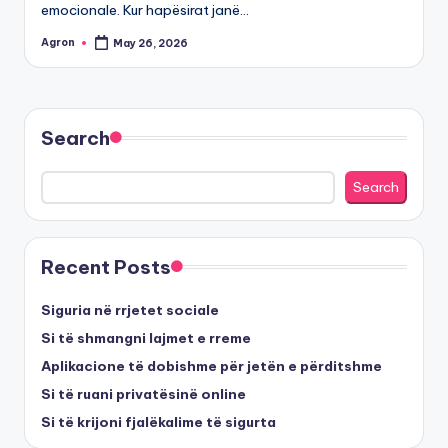
emocionale. Kur hapësirat janë…
Agron
May 26, 2026
Posted
by
Search
Search
Recent Posts
Siguria në rrjetet sociale
Si të shmangni lajmet e rreme
Aplikacione të dobishme për jetën e përditshme
Si të ruani privatësinë online
Si të krijoni fjalëkalime të sigurta