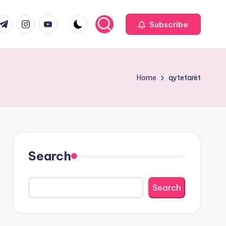
com
r.com
.me
instagram.com
youtube.com
Subscribe
Home
qytetarët
Search
Search