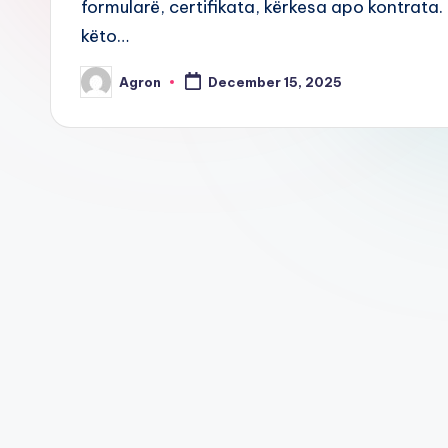
formularë, certifikata, kërkesa apo kontrata.
këto…
Agron
December 15, 2025
Posted
by