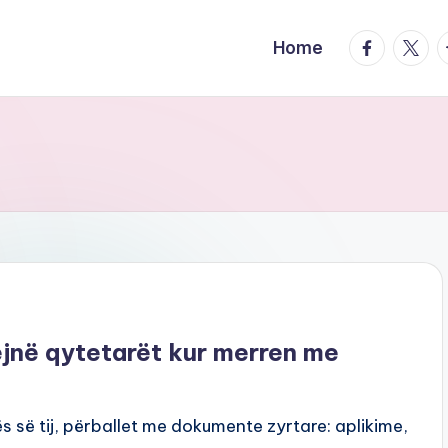
facebook.
twitte
t
Home
jnë qytetarët kur merren me
s së tij, përballet me dokumente zyrtare: aplikime,