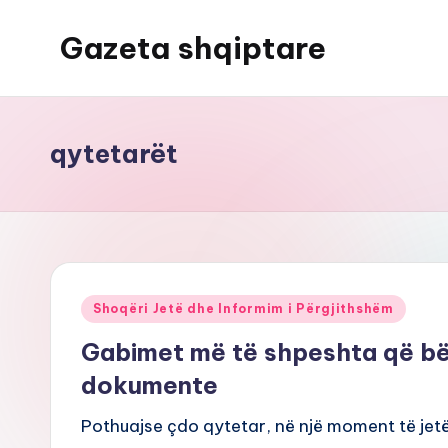
Gazeta shqiptare
Skip
to
content
qytetarët
Posted
Shoqëri Jetë dhe Informim i Përgjithshëm
in
Gabimet më të shpeshta që bë
dokumente
Pothuajse çdo qytetar, në një moment të jetë