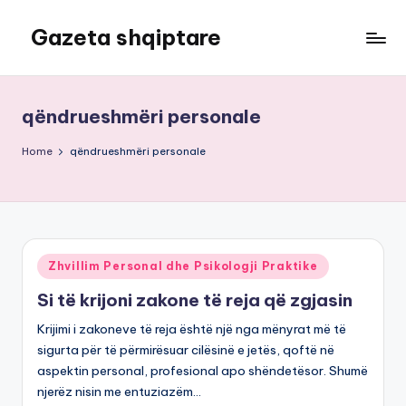
Gazeta shqiptare
Skip
to
content
qëndrueshmëri personale
Home
qëndrueshmëri personale
Posted
Zhvillim Personal dhe Psikologji Praktike
in
Si të krijoni zakone të reja që zgjasin
Krijimi i zakoneve të reja është një nga mënyrat më të
sigurta për të përmirësuar cilësinë e jetës, qoftë në
aspektin personal, profesional apo shëndetësor. Shumë
njerëz nisin me entuziazëm…