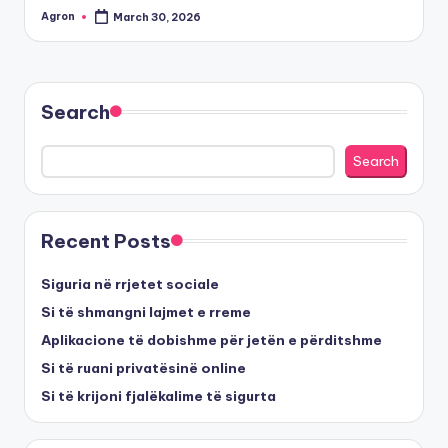
Agron
March 30, 2026
Posted
by
Search
Search
Recent Posts
Siguria në rrjetet sociale
Si të shmangni lajmet e rreme
Aplikacione të dobishme për jetën e përditshme
Si të ruani privatësinë online
Si të krijoni fjalëkalime të sigurta