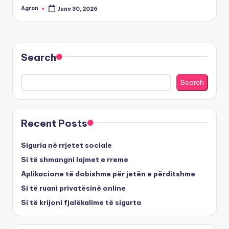
Agron
June 30, 2026
Posted
by
Search
Search
Recent Posts
Siguria në rrjetet sociale
Si të shmangni lajmet e rreme
Aplikacione të dobishme për jetën e përditshme
Si të ruani privatësinë online
Si të krijoni fjalëkalime të sigurta