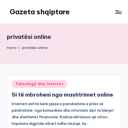
Gazeta shqiptare
Skip
to
content
privatësi online
Home
privatësi online
Posted
Teknologji dhe Internet
in
Si të mbroheni nga mashtrimet online
Interneti është bërë pjesë e pandashme e jetës së
përditshme, nga komunikimi dhe informimi deri te blerjet
dhe shërbimet financiare. Krahas lehtësive që ofron,
hapësira digjitale mbart edhe rreziqe, ku…