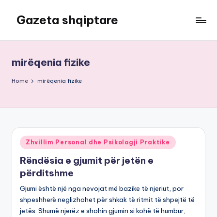
Gazeta shqiptare
Skip
to
content
mirëqenia fizike
Home
mirëqenia fizike
Posted
Zhvillim Personal dhe Psikologji Praktike
in
Rëndësia e gjumit për jetën e
përditshme
Gjumi është një nga nevojat më bazike të njeriut, por
shpeshherë neglizhohet për shkak të ritmit të shpejtë të
jetës. Shumë njerëz e shohin gjumin si kohë të humbur,