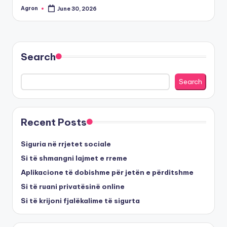
Agron
June 30, 2026
Posted
by
Search
Search
Recent Posts
Siguria në rrjetet sociale
Si të shmangni lajmet e rreme
Aplikacione të dobishme për jetën e përditshme
Si të ruani privatësinë online
Si të krijoni fjalëkalime të sigurta