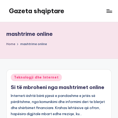
Gazeta shqiptare
Skip
to
content
mashtrime online
Home
mashtrime online
Posted
Teknologji dhe Internet
in
Si të mbroheni nga mashtrimet online
Interneti është bërë pjesë e pandashme e jetës së
përditshme, nga komunikimi dhe informimi deri te blerjet
dhe shërbimet financiare. Krahas lehtësive që ofron,
hapësira digjitale mbart edhe rreziqe, ku…