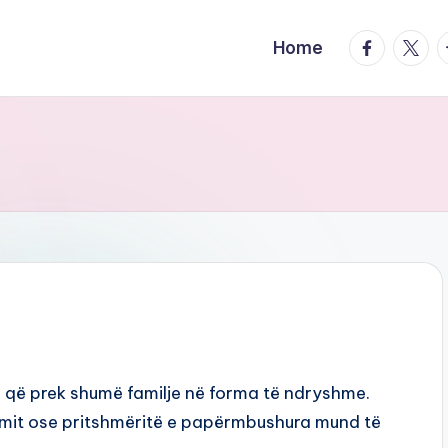
facebook.
twitte
t
Home
e që prek shumë familje në forma të ndryshme.
mit ose pritshmëritë e papërmbushura mund të