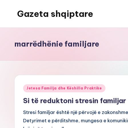
Gazeta shqiptare
Skip
to
content
marrëdhënie familjare
Posted
Jetesa Familja dhe Këshilla Praktike
in
Si të reduktoni stresin familjar
Stresi familjar është një përvojë e zakonshm
Detyrimet e përditshme, mungesa e komuniki