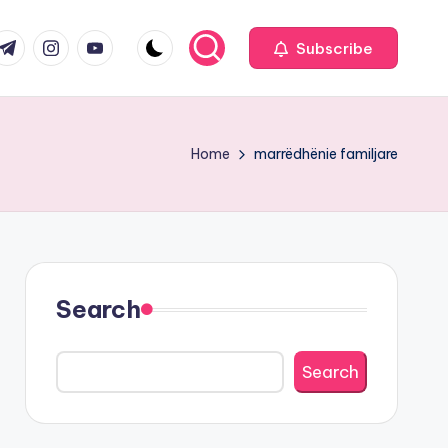
com
r.com
.me
instagram.com
youtube.com
Subscribe
Home
marrëdhënie familjare
Search
Search