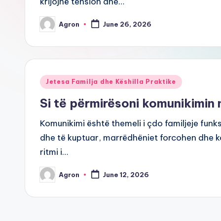
krijojnë tension dhe…
Agron
June 26, 2026
Posted
by
Posted
Jetesa Familja dhe Këshilla Praktike
in
Si të përmirësoni komunikimin 
Komunikimi është themeli i çdo familjeje funk
dhe të kuptuar, marrëdhëniet forcohen dhe ko
ritmi i…
Agron
June 12, 2026
Posted
by