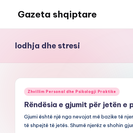
Gazeta shqiptare
Skip
to
content
lodhja dhe stresi
Posted
Zhvillim Personal dhe Psikologji Praktike
in
Rëndësia e gjumit për jetën e
Gjumi është një nga nevojat më bazike të njer
të shpejtë të jetës. Shumë njerëz e shohin gj