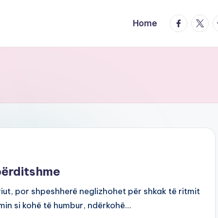
facebook.
twitte
t
Home
 përditshme
iut, por shpeshherë neglizhohet për shkak të ritmit
umin si kohë të humbur, ndërkohë…