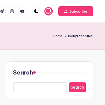
com
r.com
.me
instagram.com
youtube.com
Subscribe
Home
lodhja dhe stresi
Search
Search