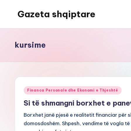
Gazeta shqiptare
Skip
to
content
kursime
Posted
Financa Personale dhe Ekonomi e Thjeshtë
in
Si të shmangni borxhet e pan
Borxhet janë pjesë e realitetit financiar për 
domosdoshëm. Shpesh, vendime të vogla të m