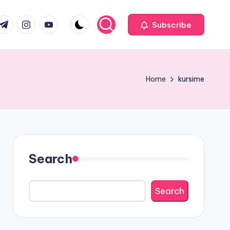
com
r.com
.me
instagram.com
youtube.com
Subscribe
Home
kursime
Search
Search