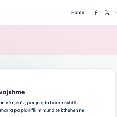
facebook.
twitte
t
Home
evojshme
shumë njerëz, por jo çdo borxh është i
arra pa planifikim mund të kthehen në