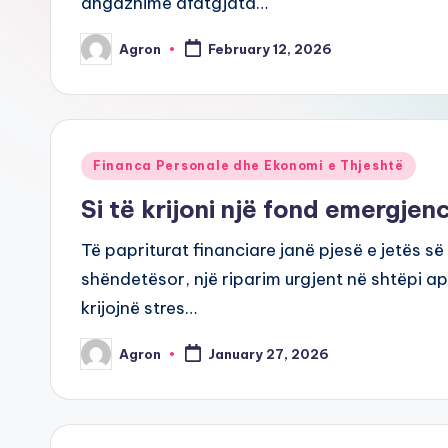
angazhime afatgjata…
Agron
February 12, 2026
Posted
by
Posted
Financa Personale dhe Ekonomi e Thjeshtë
in
Si të krijoni një fond emergjen
Të papriturat financiare janë pjesë e jetës s
shëndetësor, një riparim urgjent në shtëpi 
krijojnë stres…
Agron
January 27, 2026
Posted
by