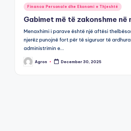
Posted
Financa Personale dhe Ekonomi e Thjeshtë
in
Gabimet më të zakonshme në 
Menaxhimi i parave është një aftësi thelbësor
njerëz punojnë fort për të siguruar të ardhura
administrimin e…
Agron
December 30, 2025
Posted
by