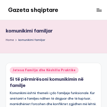
Gazeta shqiptare
Skip
to
content
komunikimi familjar
Home
komunikimi familjar
Posted
Jetesa Familja dhe Këshilla Praktike
in
Si të përmirësoni komunikimin në
familje
Komunikimi është themeli i çdo familjeje funksionale. Kur
anëtarët e familjes ndihen të dëgjuar dhe të kuptuar,
marrëdhëniet forcohen dhe konfliktet zgjidhen më lehtë.