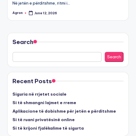
Në jetën e përditshme, ritmi i…
Agron
June 12, 2026
Posted
by
Search
Search
Recent Posts
Siguria në rrjetet sociale
Si të shmangni lajmet e rreme
Aplikacione të dobishme për jetën e përditshme
Si të ruani privatësinë online
Si të krijoni fjalëkalime të sigurta