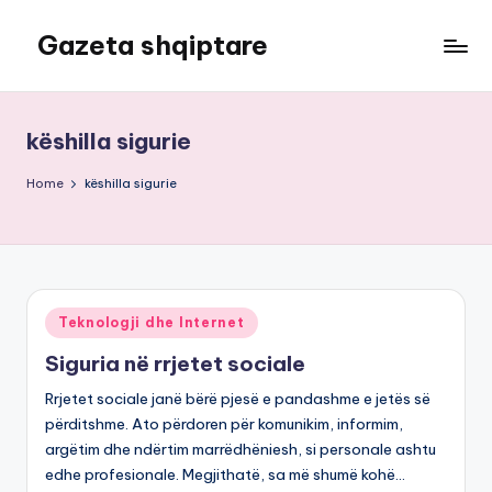
Gazeta shqiptare
Skip
to
content
këshilla sigurie
Home
këshilla sigurie
Posted
Teknologji dhe Internet
in
Siguria në rrjetet sociale
Rrjetet sociale janë bërë pjesë e pandashme e jetës së
përditshme. Ato përdoren për komunikim, informim,
argëtim dhe ndërtim marrëdhëniesh, si personale ashtu
edhe profesionale. Megjithatë, sa më shumë kohë…