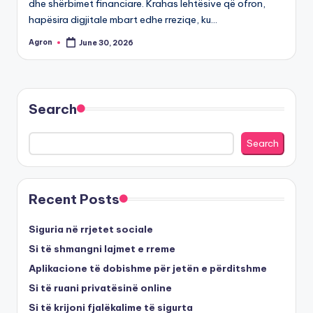
dhe shërbimet financiare. Krahas lehtësive që ofron,
hapësira digjitale mbart edhe rreziqe, ku…
Agron
June 30, 2026
Posted
by
Search
Search
Recent Posts
Siguria në rrjetet sociale
Si të shmangni lajmet e rreme
Aplikacione të dobishme për jetën e përditshme
Si të ruani privatësinë online
Si të krijoni fjalëkalime të sigurta