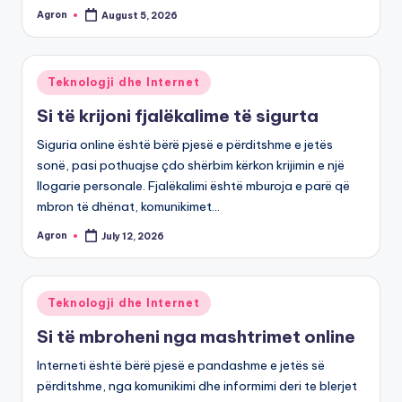
Agron
August 5, 2026
Posted
by
Posted
Teknologji dhe Internet
in
Si të krijoni fjalëkalime të sigurta
Siguria online është bërë pjesë e përditshme e jetës
sonë, pasi pothuajse çdo shërbim kërkon krijimin e një
llogarie personale. Fjalëkalimi është mburoja e parë që
mbron të dhënat, komunikimet…
Agron
July 12, 2026
Posted
by
Posted
Teknologji dhe Internet
in
Si të mbroheni nga mashtrimet online
Interneti është bërë pjesë e pandashme e jetës së
përditshme, nga komunikimi dhe informimi deri te blerjet