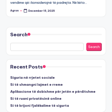
vendime që i konsiderojnë të padrejta. Në këto…
Agron
December 15, 2025
Posted
by
Search
Search
Recent Posts
Siguria në rrjetet sociale
Si të shmangni lajmet e rreme
Aplikacione të dobishme për jetën e përditshme
Si të ruani privatësinë online
Si të krijoni fjalëkalime të sigurta