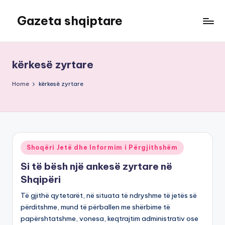
Gazeta shqiptare
Skip
to
content
kërkesë zyrtare
Home
kërkesë zyrtare
Posted
Shoqëri Jetë dhe Informim i Përgjithshëm
in
Si të bësh një ankesë zyrtare në
Shqipëri
Të gjithë qytetarët, në situata të ndryshme të jetës së
përditshme, mund të përballen me shërbime të
papërshtatshme, vonesa, keqtrajtim administrativ ose