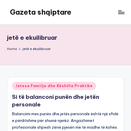
Gazeta shqiptare
Skip
to
content
jetë e ekuilibruar
Home
jetë e ekuilibruar
Posted
Jetesa Familja dhe Këshilla Praktike
in
Si të balanconi punën dhe jetën
personale
Balancimi mes punës dhe jetës personale është një sfidë
e përditshme për shumë njerëz. Angazhimet
profesionale shpesh zënë pjesën më të madhe të kohës