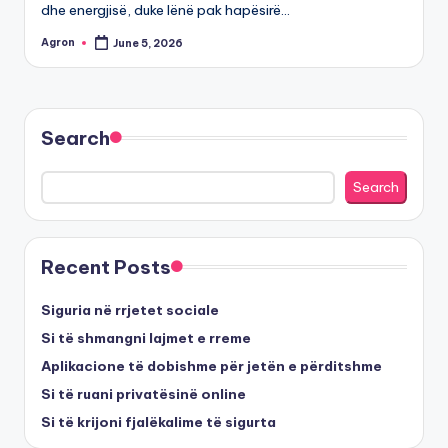
dhe energjisë, duke lënë pak hapësirë…
Agron
June 5, 2026
Posted
by
Search
Search
Recent Posts
Siguria në rrjetet sociale
Si të shmangni lajmet e rreme
Aplikacione të dobishme për jetën e përditshme
Si të ruani privatësinë online
Si të krijoni fjalëkalime të sigurta