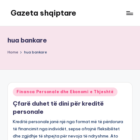
Gazeta shqiptare
Skip
to
content
hua bankare
Home
hua bankare
Posted
Financa Personale dhe Ekonomi e Thjeshtë
in
Çfarë duhet të dini për kreditë
personale
Kreditë personale janë një nga format më të përdorura
të financimit nga individët, sepse ofrojnë fleksibilitet
dhe zgjidhje të shpejta për nevoja të ndryshme. Ato