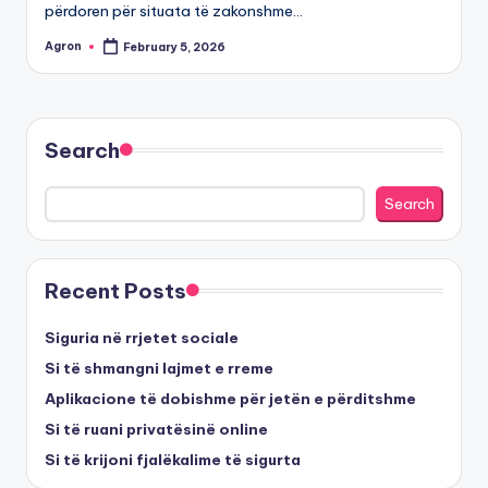
përdoren për situata të zakonshme…
Agron
February 5, 2026
Posted
by
Search
Search
Recent Posts
Siguria në rrjetet sociale
Si të shmangni lajmet e rreme
Aplikacione të dobishme për jetën e përditshme
Si të ruani privatësinë online
Si të krijoni fjalëkalime të sigurta