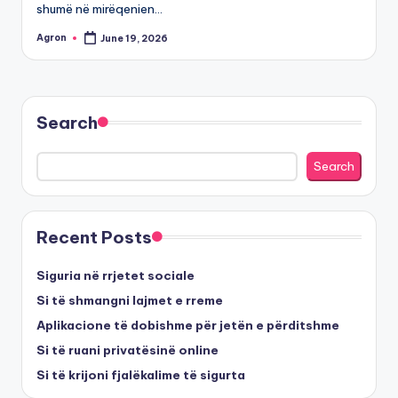
shumë në mirëqenien…
Agron
June 19, 2026
Posted
by
Search
Search
Recent Posts
Siguria në rrjetet sociale
Si të shmangni lajmet e rreme
Aplikacione të dobishme për jetën e përditshme
Si të ruani privatësinë online
Si të krijoni fjalëkalime të sigurta