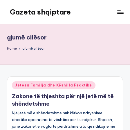
Gazeta shqiptare
Skip
to
content
gjumë cilësor
Home
gjumë cilësor
Posted
Jetesa Familja dhe Këshilla Praktike
in
Zakone të thjeshta për një jetë më të
shëndetshme
Një jetë më e shëndetshme nuk kërkon ndryshime
drastike apo rutina të vështira për t’u ndjekur. Shpesh,
janë zakonet e vogla të përditshme ato që ndikojnë më