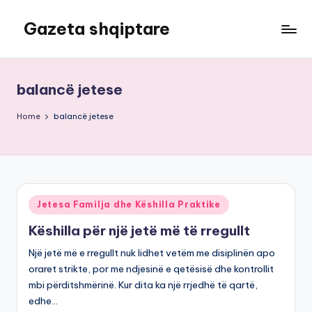
Gazeta shqiptare
Skip
to
content
balancë jetese
Home
balancë jetese
Posted
Jetesa Familja dhe Këshilla Praktike
in
Këshilla për një jetë më të rregullt
Një jetë më e rregullt nuk lidhet vetëm me disiplinën apo
oraret strikte, por me ndjesinë e qetësisë dhe kontrollit
mbi përditshmërinë. Kur dita ka një rrjedhë të qartë,
edhe…