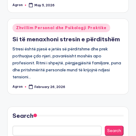
Agron
May 5, 2026
Posted
by
Posted
Zhvillim Personal dhe Psikologji Praktike
in
Si të menaxhoni stresin e përditshëm
Stresi është pjesë e jetës së përditshme dhe prek
pothuajse çdo njeri, pavarësisht moshës apo
profesionit. Ritmi i shpejtë, përgjegjësitë familjare, puna
dhe pritshmëritë personale mund të krijojnë ndjesi
tensioni…
Agron
February 26, 2026
Posted
by
Search
Search