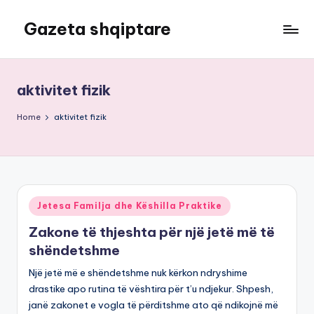
Gazeta shqiptare
Skip
to
content
aktivitet fizik
Home
aktivitet fizik
Posted
Jetesa Familja dhe Këshilla Praktike
in
Zakone të thjeshta për një jetë më të
shëndetshme
Një jetë më e shëndetshme nuk kërkon ndryshime
drastike apo rutina të vështira për t’u ndjekur. Shpesh,
janë zakonet e vogla të përditshme ato që ndikojnë më