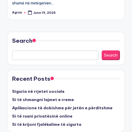
shumë në mirëqenien…
Agron
June 19, 2026
Posted
by
Search
Search
Recent Posts
Siguria në rrjetet sociale
Si të shmangni lajmet e rreme
Aplikacione të dobishme për jetën e përditshme
Si të ruani privatësinë online
Si të krijoni fjalëkalime të sigurta