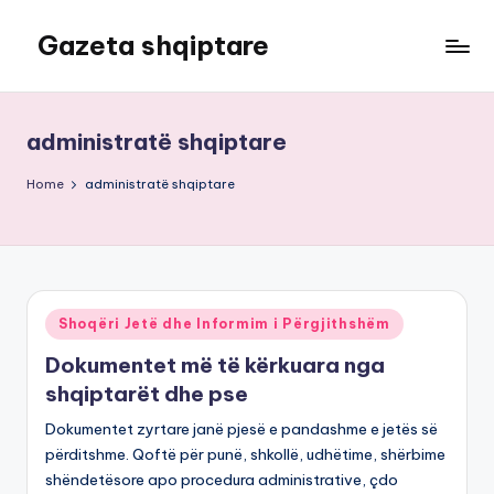
Gazeta shqiptare
Skip
to
content
administratë shqiptare
Home
administratë shqiptare
Posted
Shoqëri Jetë dhe Informim i Përgjithshëm
in
Dokumentet më të kërkuara nga
shqiptarët dhe pse
Dokumentet zyrtare janë pjesë e pandashme e jetës së
përditshme. Qoftë për punë, shkollë, udhëtime, shërbime
shëndetësore apo procedura administrative, çdo