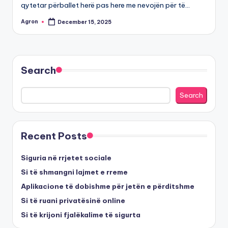
qytetar përballet herë pas here me nevojën për të…
Agron
December 15, 2025
Posted
by
Search
Search
Recent Posts
Siguria në rrjetet sociale
Si të shmangni lajmet e rreme
Aplikacione të dobishme për jetën e përditshme
Si të ruani privatësinë online
Si të krijoni fjalëkalime të sigurta